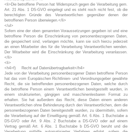
<li>Die betroffene Person hat Widerspruch gegen die Verarbeitung gem.
Art. 21 Abs. 1 DS-GVO eingelegt und es steht noch nicht fest, ob die
berechtigten Gründe des Verantwortlichen gegenüber denen der
betroffenen Person überwiegen.</li>
</ul>
Sofern eine der oben genannten Voraussetzungen gegeben ist und eine
betroffene Person die Einschränkung von personenbezogenen Daten,
die gespeichert sind, verlangen möchte, kann sie sich hierzu jederzeit
an einen Mitarbeiter des für die Verarbeitung Verantwortlichen wenden.
Der Mitarbeiter wird die Einschränkung der Verarbeitung veranlassen.
</li>
<li>
<h4>f) Recht auf Datenübertragbarkeit</h4>
Jede von der Verarbeitung personenbezogener Daten betroffene Person
hat das vom Europäischen Richtlinien- und Verordnungsgeber gewährte
Recht, die sie betreffenden personenbezogenen Daten, welche durch
die betroffene Person einem Verantwortlichen bereitgestellt wurden, in
einem strukturierten, gängigen und maschinenlesbaren Format zu
erhalten. Sie hat außerdem das Recht, diese Daten einem anderen
Verantwortlichen ohne Behinderung durch den Verantwortlichen, dem die
personenbezogenen Daten bereitgestellt wurden, zu übermitteln, sofern
die Verarbeitung auf der Einwilligung gemäß Art. 6 Abs. 1 Buchstabe a
DS-GVO oder Art. 9 Abs. 2 Buchstabe a DS-GVO oder auf einem
Vertrag gemäß Art. 6 Abs. 1 Buchstabe b DS-GVO beruht und die
Verarbeitung mithilfe automatisierter Verfahren erfolgt, sofern die