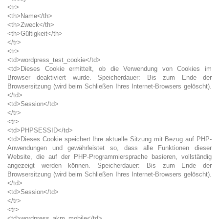
<tr>
<th>Name</th>
<th>Zweck</th>
<th>Gültigkeit</th>
</tr>
<tr>
<td>wordpress_test_cookie</td>
<td>Dieses Cookie ermittelt, ob die Verwendung von Cookies im
Browser deaktiviert wurde. Speicherdauer: Bis zum Ende der
Browsersitzung (wird beim Schließen Ihres Internet-Browsers gelöscht).
</td>
<td>Session</td>
</tr>
<tr>
<td>PHPSESSID</td>
<td>Dieses Cookie speichert Ihre aktuelle Sitzung mit Bezug auf PHP-
Anwendungen und gewährleistet so, dass alle Funktionen dieser
Website, die auf der PHP-Programmiersprache basieren, vollständig
angezeigt werden können. Speicherdauer: Bis zum Ende der
Browsersitzung (wird beim Schließen Ihres Internet-Browsers gelöscht).
</td>
<td>Session</td>
</tr>
<tr>
<td>wordpress_akm_mobile</td>