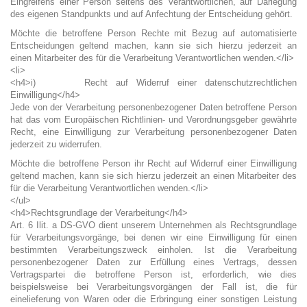
Eingreifens einer Person seitens des Verantwortlichen, auf Darlegung
des eigenen Standpunkts und auf Anfechtung der Entscheidung gehört.
Möchte die betroffene Person Rechte mit Bezug auf automatisierte
Entscheidungen geltend machen, kann sie sich hierzu jederzeit an
einen Mitarbeiter des für die Verarbeitung Verantwortlichen wenden.</li>
<li>
<h4>i) Recht auf Widerruf einer datenschutzrechtlichen
Einwilligung</h4>
Jede von der Verarbeitung personenbezogener Daten betroffene Person
hat das vom Europäischen Richtlinien- und Verordnungsgeber gewährte
Recht, eine Einwilligung zur Verarbeitung personenbezogener Daten
jederzeit zu widerrufen.
Möchte die betroffene Person ihr Recht auf Widerruf einer Einwilligung
geltend machen, kann sie sich hierzu jederzeit an einen Mitarbeiter des
für die Verarbeitung Verantwortlichen wenden.</li>
</ul>
<h4>Rechtsgrundlage der Verarbeitung</h4>
Art. 6 Ilit. a DS-GVO dient unserem Unternehmen als Rechtsgrundlage
für Verarbeitungsvorgänge, bei denen wir eine Einwilligung für einen
bestimmten Verarbeitungszweck einholen. Ist die Verarbeitung
personenbezogener Daten zur Erfüllung eines Vertrags, dessen
Vertragspartei die betroffene Person ist, erforderlich, wie dies
beispielsweise bei Verarbeitungsvorgängen der Fall ist, die für
einelieferung von Waren oder die Erbringung einer sonstigen Leistung