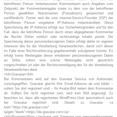
betroffenen Person hinterlassenen Kommentaren auch Angaben zum
Zeitpunkt der Kommentareingabe sowie zu dem von der betroffenen
Person gewählten Nutzernamen (Pseudonym) gespeichert und
veröffentlicht. Ferner wird die vom Internet-Service-Provider (ISP) der
betroffenen Person vergebene IP-Adresse mitprotokolliert. Diese
Speicherung der IP-Adresse erfolgt aus Sicherheitsgründen und für den
Fall, dass die betroffene Person durch einen abgegebenen Kommentar
die Rechte Dritter verletzt oder rechtswidrige Inhalte postet. Die
Speicherung dieser personenbezogenen Daten erfolgt daher im eigenen
Interesse des für die Verarbeitung Verantwortlichen, damit sich dieser
im Falle einer Rechtsverletzung gegebenenfalls exkulpieren könnte. Es
erfolgt keine Weitergabe dieser erhobenen personenbezogenen Daten
an Dritte, sofern eine solche Weitergabe nicht gesetzlich
vorgeschrieben ist oder der Rechtsverteidigung des für die Verarbeitung
Verantwortlichen dient.
<h4>Gravatar</h4>
Bei Kommentaren wird auf den Gravatar Service von Auttomatic
zurückgegriffen. Gravatar gleicht Ihre Email-Adresse ab und bildet –
sofern Sie dort registriert sind – Ihr Avatar-Bild neben dem Kommentar
ab. Sollten Sie nicht registriert sein, wird kein Bild angezeigt. Zu
beachten ist, dass alle registrierten WordPress-User automatisch auch
bei Gravatar registriert sind. Details zu Gravatar: <a
href="https://de.gravatar.com"
target="blank">https://de.gravatar.com</a>
<h4>Routinemäßige Löschung und Sperrung von personenbezogenen