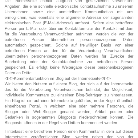
Die Internetseite enthält aufgrund von gesetzlichen Vorschriften
Angaben, die eine schnelle elektronische Kontaktaufnahme zu unserem
Unternehmen sowie eine unmittelbare Kommunikation mit uns
ermöglichen, was ebenfalls eine allgemeine Adresse der sogenannten
elektronischen Post (E-Mail-Adresse) umfasst. Sofern eine betroffene
Person per E-Mail oder über ein Kontaktformular den Kontakt mit dem
für die Verarbeitung Verantwortlichen aufnimmt, werden die von der
betroffenen Person übermittelten personenbezogenen Daten
automatisch gespeichert. Solche auf freiwilliger Basis von einer
betroffenen Person an den für die Verarbeitung Verantwortlichen
übermittelten personenbezogenen Daten werden für Zwecke der
Bearbeitung oder der Kontaktaufnahme zur betroffenen Person
gespeichert. Es erfolgt keine Weitergabe dieser personenbezogenen
Daten an Dritte.
<h4>Kommentarfunktion im Blog auf der Internetseite</h4>
Wir bieten den Nutzern auf einem Blog, der sich auf der Internetseite
des für die Verarbeitung Verantwortlichen befindet, die Möglichkeit,
individuelle Kommentare zu einzelnen Blog-Beiträgen zu hinterlassen.
Ein Blog ist ein auf einer Internetseite geführtes, in der Regel öffentlich
einsehbares Portal, in welchem eine oder mehrere Personen, die
Blogger oder Web-Blogger genannt werden, Artikel posten oder
Gedanken in sogenannten Blogposts niederschreiben können. Die
Blogposts können in der Regel von Dritten kommentiert werden.
Hinterlässt eine betroffene Person einen Kommentar in dem auf dieser
Internetseite veröffentlichten Blog, werden neben den von der