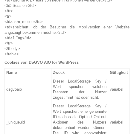
<td>wird für A/B-Tests von neuen Funktionen verwendet.</td>
<td>Session</td>
</tr>
<tr>
<td>akm_mobile</td>
<td>speichert, ob der Besucher die Mobilversion einer Website
angezeigt bekommen möchte.</td>
<td>1 Tag</td>
</tr>
</tbody>
</table>
Cookies von DSGVO AIO for WordPress
Name
Zweck
Gültigkeit
Dieser LocalStorage Key /
Wert speichert welchen
dsgvoaio
variabel
Diensten der Nutzer
zugestimmt hat oder nicht.
Dieser LocalStorage Key /
Wert speichert eine generierte
ID sodass die Opt-in / Opt-out
_uniqueuid
Aktionen des Nutzers
variabel
dokumentiert werden können.
Die ID wird anonymisiert