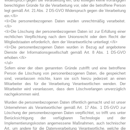
Widerspruch gegen die Verarbeitung ein, und esliegen keine vorrangigen
berechtigten Gründe für die Verarbeitung vor, oder die betroffene Person
legt gemäß Art. 21 Abs. 2 DS-GVO Widerspruch gegen die Verarbeitung
ein.</li>
<li>Die personenbezogenen Daten wurden unrechtmäßig verarbeitet.
</li>
<li>Die Löschung der personenbezogenen Daten ist zur Erfüllung einer
rechtlichen Verpflichtung nach dem Unionsrecht oder dem Recht der
Mitgliedstaaten erforderlich, dem der Verantwortliche unterliegt.</li>
<li>Die personenbezogenen Daten wurden in Bezug auf angebotene
Dienste der Informationsgesellschaft gemäß Art. 8 Abs. 1 DS-GVO
erhoben.</li>
</ul>
Sofern einer der oben genannten Gründe zutrifft und eine betroffene
Person die Löschung von personenbezogenen Daten, die gespeichert
sind, veranlassen möchte, kann sie sich hierzu jederzeit an einen
Mitarbeiter des für die Verarbeitung Verantwortlichen wenden. Der
Mitarbeiter wird veranlassen, dass dem Löschverlangen unverzüglich
nachgekommen wird.
Wurden die personenbezogenen Daten öffentlich gemacht und ist unser
Unternehmen als Verantwortlicher gemäß Art. 17 Abs. 1 DS-GVO zur
Löschung der personenbezogenen Daten verpflichtet, so trifft uns unter
Berücksichtigung der verfügbaren Technologie und der
Implementierungskosten angemessene Maßnahmen, auch technischer
Art, um andere für die Datenverarbeitung Verantwortliche, welche die